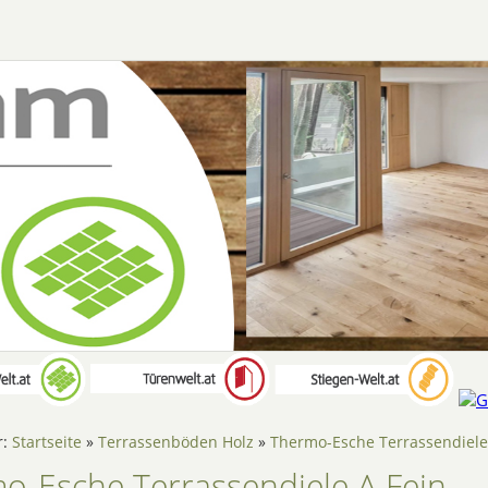
r:
Startseite
»
Terrassenböden Holz
»
Thermo-Esche Terrassendiele 
o-Esche Terrassendiele A Fein