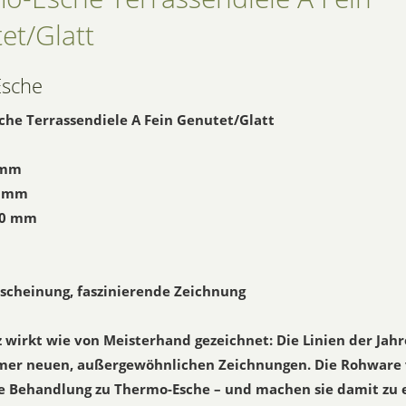
et/Glatt
Esche
he Terrassendiele A Fein Genutet/Glatt
 mm
5 mm
00 mm
Erscheinung, faszinierende Zeichnung
 wirkt wie von Meisterhand gezeichnet: Die Linien der Jah
mmer neuen, außergewöhnlichen Zeichnungen. Die Rohware 
e Behandlung zu Thermo-Esche – und machen sie damit zu 