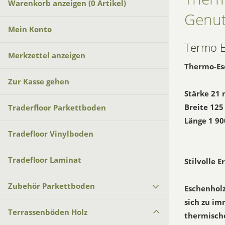
Warenkorb anzeigen (
0
Artikel)
Genut
Mein Konto
Termo 
Merkzettel anzeigen
Thermo-Esc
Zur Kasse gehen
Stärke 21
Breite 12
Traderfloor Parkettboden
Länge 1 9
Tradefloor Vinylboden
Tradefloor Laminat
Stilvolle 
Zubehör Parkettboden
Eschenholz
sich zu i
Terrassenböden Holz
thermisch