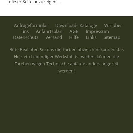
dieser Seite anzuzeigen...
Anfrageformular
Downloads Kataloge
Wir über
uns
Anfahrtsplan
AGB
Impressum
Datenschutz
Versand
Hilfe
Links
Sitemap
Bitte Beachten Sie das die Farben abweichen können das
Holz ein Lebendiger Werkstoff ist weiters können die
Fareben wegen Technische abläufe anders angezeit
werden!