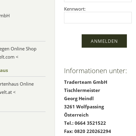
Kennwort:
 GmbH
egen Online Shop
elt.com <
Informationen unter:
haus
Traderteam GmbH
rtenhaus Online
Tischlermeister
lt.at <
Georg Heindl
3261 Wolfpassing
Österreich
Tel.: 0664 3521522
Fax: 0820 220262294