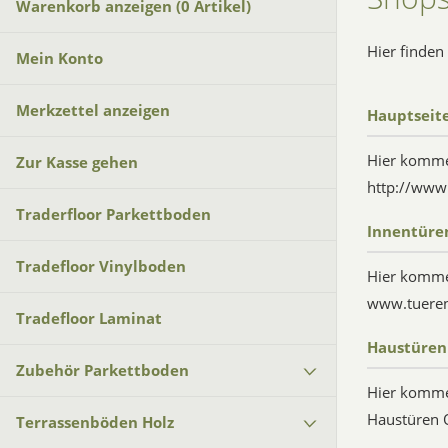
Warenkorb anzeigen (
0
Artikel)
Hier finde
Mein Konto
Merkzettel anzeigen
Hauptseit
Hier komme
Zur Kasse gehen
http://www.
Traderfloor Parkettboden
Innentüre
Tradefloor Vinylboden
Hier komme
www.tueren
Tradefloor Laminat
Haustüren
Zubehör Parkettboden
Hier komme
Haustüren 
Terrassenböden Holz