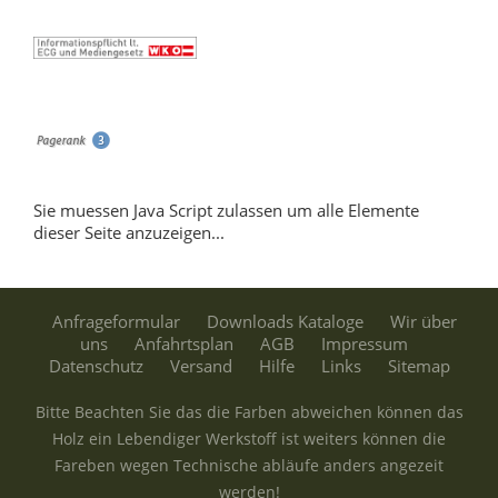
Sie muessen Java Script zulassen um alle Elemente
dieser Seite anzuzeigen...
Anfrageformular
Downloads Kataloge
Wir über
uns
Anfahrtsplan
AGB
Impressum
Datenschutz
Versand
Hilfe
Links
Sitemap
Bitte Beachten Sie das die Farben abweichen können das
Holz ein Lebendiger Werkstoff ist weiters können die
Fareben wegen Technische abläufe anders angezeit
werden!