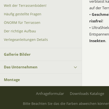
verblasst k
Welt der Terrassenböden!
auf der Ter
Häufig gestellte Fragen
•
Geschmei
rissfrei
!
ÖNORM für Terrassen
• UltraShiel
Der richtige Aufbau
Entspannen!
Verlegeanleitungen Details
Insekten
.
Gallerie Bilder
Das Unternehmen
Montage
Anfrageformular
Downloads Kataloge
Bitte Beachten Sie das die Farben abweichen können