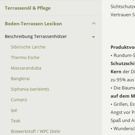
Sichtschutz
Terrassenöl & Pflege
Vertrauen S
Boden-Terrassen Lexikon
Beschreibung Terrassenhölzer
Produktvor
Sibirische Lärche
• Rundum-Si
Thermo Esche
Schutzschi
Massaranduba
Kern
der D
Bangkirai
zu 95% aus
• Die Bäume
Siphonia (verleimt)
auf dem M
Cumarù
• Grillen, 
Ipé
Angst vor P
Spaß und Au
Teak
• Wundersc
Biowerkstoff / WPC Diele