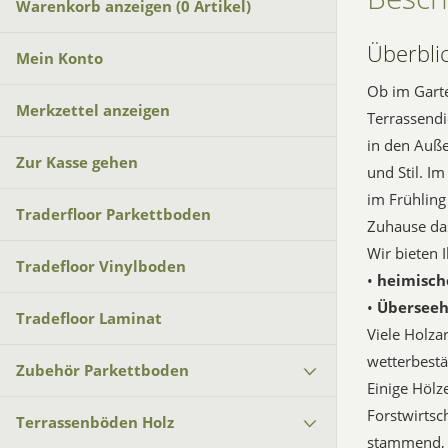
Warenkorb anzeigen (
0
Artikel)
Überbli
Mein Konto
Ob im Garte
Merkzettel anzeigen
Terrassend
in den Auße
Zur Kasse gehen
und Stil. I
im Frühling
Traderfloor Parkettboden
Zuhause das
Wir bieten 
Tradefloor Vinylboden
•
heimisch
•
Überseeh
Tradefloor Laminat
Viele Holza
wetterbestä
Zubehör Parkettboden
Einige Hölze
Forstwirtsc
Terrassenböden Holz
stammend, e