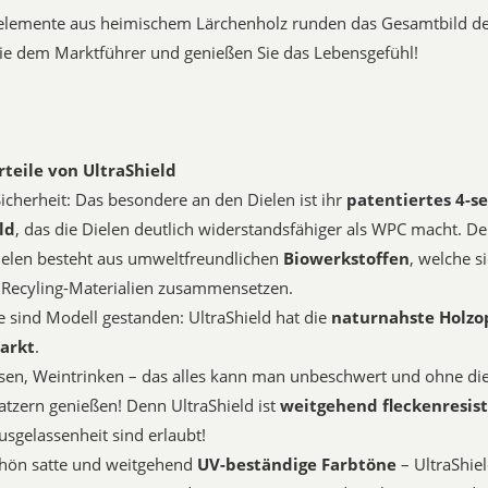
elemente aus heimischem Lärchenholz runden das Gesamtbild der
ie dem Marktführer und genießen Sie das Lebensgefühl!
teile von UltraShield
cherheit: Das besondere an den Dielen ist ihr
patentiertes 4-se
ld
, das die Dielen deutlich widerstandsfähiger als WPC macht. De
ielen besteht aus umweltfreundlichen
Biowerkstoffen
, welche s
 Recyling-Materialien zusammensetzen.
 sind Modell gestanden: UltraShield hat die
naturnahste Holzo
arkt
.
Essen, Weintrinken – das alles kann man unbeschwert und ohne di
atzern genießen! Denn UltraShield ist
weitgehend fleckenresis
sgelassenheit sind erlaubt!
hön satte und weitgehend
UV-beständige Farbtöne
– UltraShie