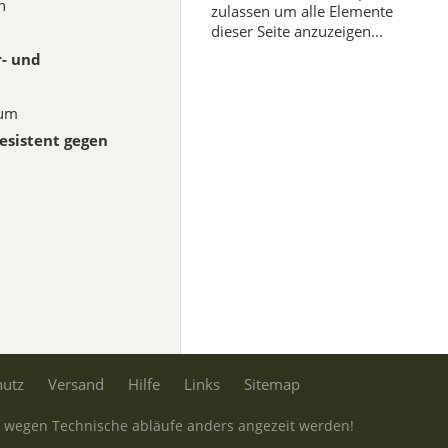
n
zulassen um alle Elemente
dieser Seite anzuzeigen...
r- und
zum
esistent gegen
hutz
Versand
Hilfe
Links
Sitemap
en wegen Technische abläufe anders angezeit werden!