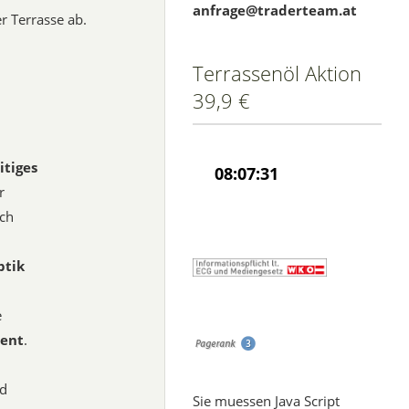
anfrage@traderteam.at
 Terrasse ab.
Terrassenöl Aktion
39,9 €
itiges
r
ich
ptik
e
tent
.
ld
Sie muessen Java Script