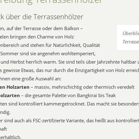
ck über die Terrassenhölzer
n, auf der Terrasse oder dem Balkon –
Überbli
ielen bringen den Charme von Holz
Terrass
nbereich und stehen für Natürlichkeit, Qualität
m Sommer sind sie angenehm wohltemperiert,
 und Herbst herrlich warm. Sie sind teils über Jahrzehnte haltbar
 gewisse Etwas, das nur durch die Einzigartigkeit von Holz erreic
Ihnen eine große Auswahl an:
en Holzarten
– massiv, mehrschichtig oder thermisch veredelt
olzarten
– die gesamte Palette von Bangkirai bis Teak
rten sind kontrolliert kammergetrocknet. Das macht sie besonders
ndig.
r sind auch als FSC-zertifzierte Variante, das heißt aus kontrollier
haft
rhältlich.