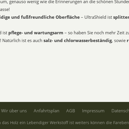
aum, genauso wenig wie die Erinnerungen an die schönen Stunde
rasse!
dige und fußfreundliche Oberfläche
– UltraShield ist
splitte
d ist
pflege- und wartungsarm
– so haben Sie noch mehr Zeit 
 Natürlich ist es auch
salz- und chlorwasserbeständig
, sowie
r
Wir über uns
Anfahrtsplan
AGB
Impressum
Datensc
 das Holz ein Lebendiger Werkstoff ist weiters können die Fareb